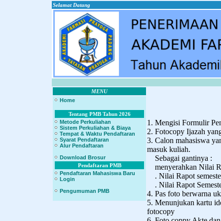
Selamat Datang
MENU
Home
Tentang PMB Tahun 2026
1. Mengisi Formulir Pen
Metode Perkuliahan
Sistem Perkuliahan & Biaya
2. Fotocopy Ijazah yang
Tempat & Waktu Pendaftaran
3. Calon mahasiswa ya
Syarat Pendaftaran
Alur Pendaftaran
masuk kuliah.
Sebagai gantinya :
Download Brosur
Pendaftaran PMB
menyerahkan Nilai Rapo
Pendaftaran Mahasiswa Baru
. Nilai Rapot semeste
Login
. Nilai Rapot Semester 
Pengumuman PMB
4. Pas foto berwarna u
5. Menunjukan kartu ide
fotocopy
6. Foto coppy Akte da