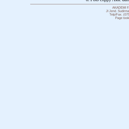
AKADEMI 
Jl Jend. Sudirm
Telp/Fax. (07
Page took